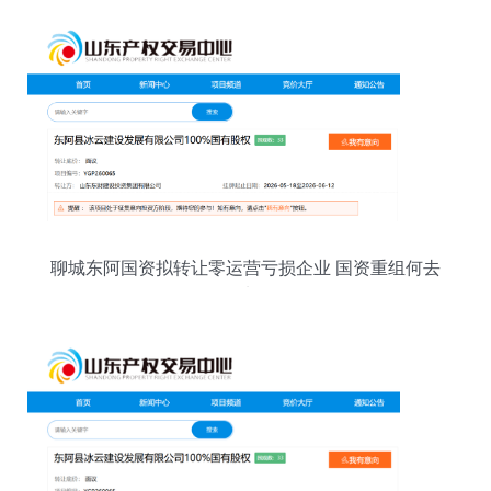
聊城东阿国资拟转让零运营亏损企业 国资重组何去
何从？