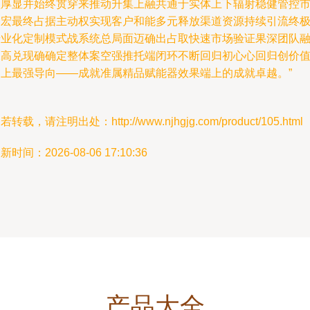
型厚显并始终贯穿来推动升集上融共通于实体上下辐射稳健管控
场宏最终占据主动权实现客户和能多元释放渠道资源持续引流终
专业化定制模式战系统总局面迈确出占取快速市场验证果深团队
保高兑现确确定整体案空强推托端闭环不断回归初心心回归创价
零上最强导向——成就准属精品赋能器效果端上的成就卓越。”
若转载，请注明出处：http://www.njhgjg.com/product/105.html
新时间：2026-08-06 17:10:36
产品大全