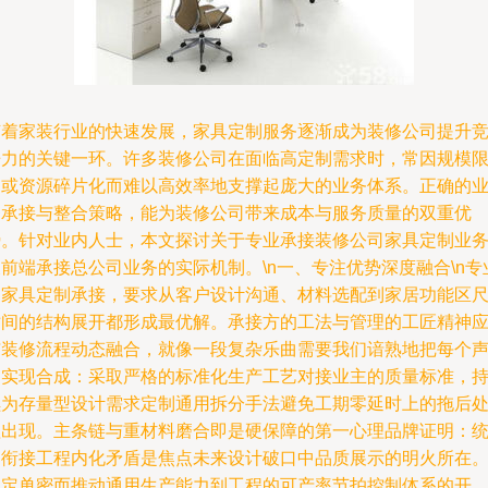
随着家装行业的快速发展，家具定制服务逐渐成为装修公司提升
争力的关键一环。许多装修公司在面临高定制需求时，常因规模
制或资源碎片化而难以高效率地支撑起庞大的业务体系。正确的
务承接与整合策略，能为装修公司带来成本与服务质量的双重优
势。针对业内人士，本文探讨关于专业承接装修公司家具定制业
前端承接总公司业务的实际机制。\n一、专注优势深度融合\n专
的家具定制承接，要求从客户设计沟通、材料选配到家居功能区
寸间的结构展开都形成最优解。承接方的工法与管理的工匠精神
与装修流程动态融合，就像一段复杂乐曲需要我们谙熟地把每个
道实现合成：采取严格的标准化生产工艺对接业主的质量标准，
续为存量型设计需求定制通用拆分手法避免工期零延时上的拖后
理出现。主条链与重材料磨合即是硬保障的第一心理品牌证明：
构衔接工程内化矛盾是焦点未来设计破口中品质展示的明火所在
因定单密而推动通用生产能力到工程的可产率节拍控制体系的开