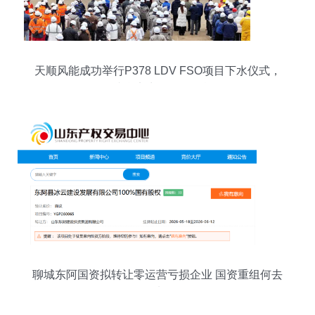
天顺风能成功举行P378 LDV FSO项目下水仪式，
展现综合实力服务集团战略
聊城东阿国资拟转让零运营亏损企业 国资重组何去
何从？