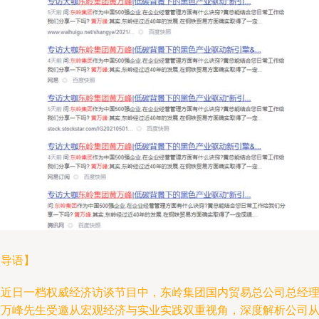
【导语】
在近日一档权威经济访谈节目中，东岭集团国内贸易总公司总经
黄万峰先生受邀从宏观经济与实业实践双重视角，深度解析公司